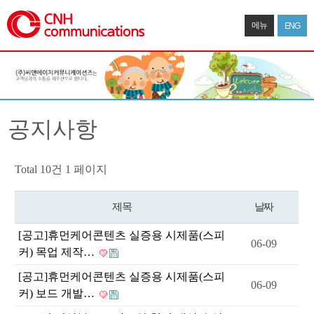
메뉴
ENG
공지사항
Total 10건
1 페이지
제목
날짜
[공고]휴먼케어콘텐츠 실증용 시제품(스피
06-09
커) 목업 제작…
[공고]휴먼케어콘텐츠 실증용 시제품(스피
06-09
커) 보드 개발…