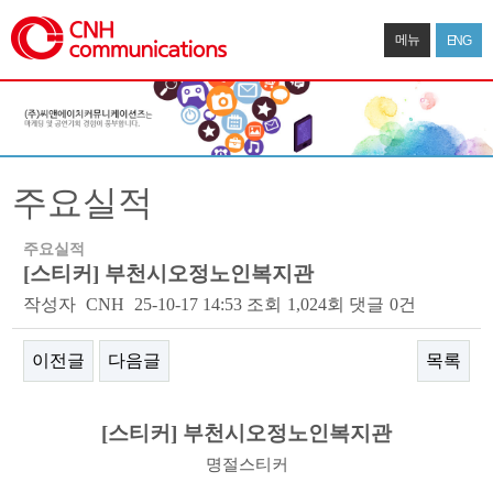
메뉴
ENG
주요실적
주요실적
[스티커] 부천시오정노인복지관
작성자
CNH
25-10-17 14:53
조회
1,024회
댓글
0건
이전글
다음글
목록
본문
[스티커
]
부천시오정노인복지관
명절스티커