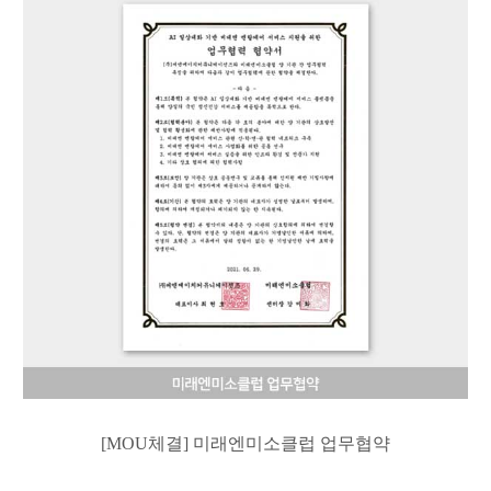
[MOU
체결
]
미래엔미소클럽 업무협약