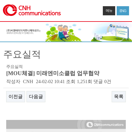
메뉴
ENG
주요실적
주요실적
[MOU체결] 미래엔미소클럽 업무협약
작성자
CNH
24-02-02 10:41
조회
1,251회
댓글
0건
이전글
다음글
목록
본문