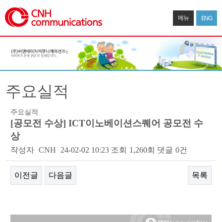
메뉴
ENG
주요실적
주요실적
[공모전 수상] ICT이노베이션스퀘어 공모전 수
상
작성자
CNH
24-02-02 10:23
조회
1,260회
댓글
0건
이전글
다음글
목록
본문